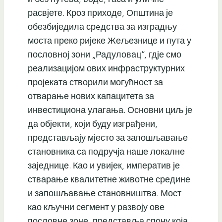
расвјете. Кроз приходе, Општина је
обезбиједила срeдства за изградњу
моста преко ријеке Жељезнице и пута у
пословној зони „Радуловац“, гдје смо
реализацијом ових инфраструктурних
пројеката створили могућност за
отварање нових капацитета за
инвестициона улагања. Основни циљ је
да објекти, који буду изграђени,
представљају мјесто за запошљавање
становника са подручја наше локалне
заједнице. Као и увијек, императив је
стварање квалитетне животне средине
и запошљавање становништва. Мост
као кључни сегмент у развоју ове
пословне зоне, представља спону која