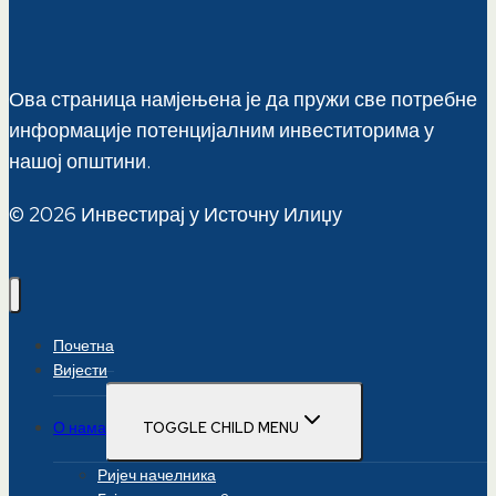
Ова страница намјењена је да пружи све потребне
информације потенцијалним инвеститорима у
нашој општини.
© 2026 Инвестирај у Источну Илиџу
Почетна
Вијести
О нама
TOGGLE CHILD MENU
Ријеч начелника