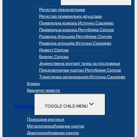
Регистар предузетника
Регистар привредних друштава
Привредна комора Источно Сарајево
Привредна комора Републике Српске
Развојна Агенција Републике Српске
Развојна агенција Источно Сарајево
Инвест Српска
Бизнис Српска
Јединствена контакт тачка за пословање
Предузетнички портал Републике Српске
Туристичка организација Источно Сарајево
Клима
Квалитет живота
Привреда
TOGGLE CHILD MENU
Природни ресурси
Металопрерађивачки сектор
Дрвопрерађивачки сектор