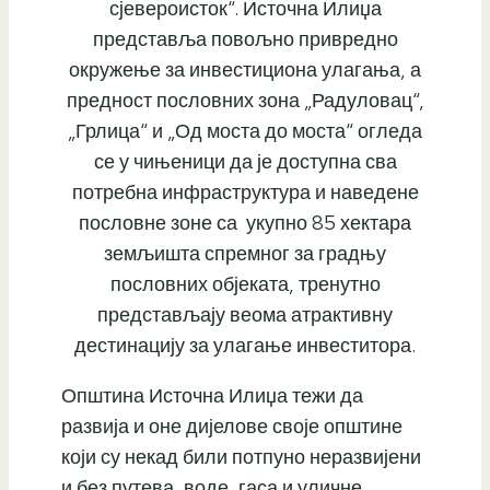
сјевероисток“. Источна Илиџа
представља повољно привредно
окружење за инвестициона улагања, а
предност пословних зона „Радуловац“,
„Грлица“ и „Од моста до моста“ огледа
се у чињеници да је доступна сва
потребна инфраструктура и наведене
пословне зоне са укупно 85 хектара
земљишта спремног за градњу
пословних објеката, тренутно
представљају веома атрактивну
дестинацију за улагање инвеститора.
Општина Источна Илиџа тежи да
развија и оне дијелове своје општине
који су некад били потпуно неразвијени
и без путева, воде, гаса и уличне