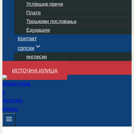
Успјешне приче
Плате
Трошкови пословања
Едукације
Контакт
српски
енглески
ИСТОЧНА ИЛИЏА