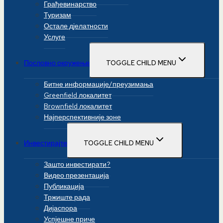
Грађевинарство
Туризам
Остале дјелатности
Услуге
Пословно окружење
TOGGLE CHILD MENU
Битне информације/преузимања
Greenfield локалитет
Brownfield локалитет
Најперспективније зоне
Инвестирајте
TOGGLE CHILD MENU
Зашто инвестирати?
Видео презентација
Публикација
Тржиште рада
Дијаспора
Успјешне приче