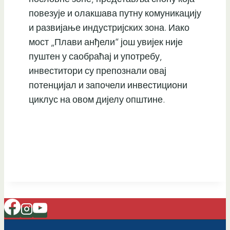
повезује и олакшава путну комуникацију
и развијање индустријских зона. Иако
мост „Плави анђели“ још увијек није
пуштен у саобраћај и употребу,
инвеститори су препознали овај
потенцијал и започели инвестициони
циклус на овом дијелу општине.