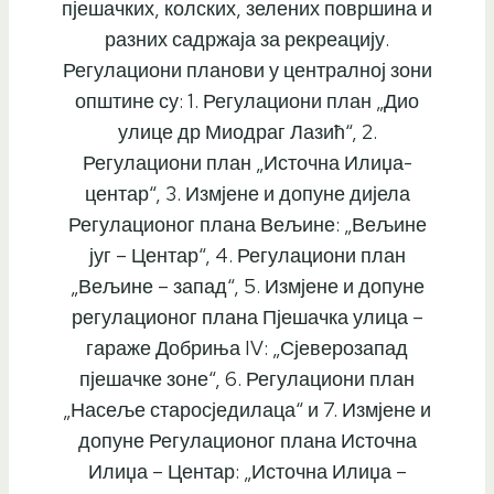
пјешачких, колских, зелених површина и
разних садржаја за рекреацију.
Регулациони планови у централној зони
општине су: 1. Регулациони план „Дио
улице др Миодраг Лазић“, 2.
Регулациони план „Источна Илиџа-
центар“, 3. Измјене и допуне дијела
Регулационог плана Вељине: „Вељине
југ – Центар“, 4. Регулациони план
„Вељине – запад“, 5. Измјене и допуне
регулационог плана Пјешачка улица –
гараже Добриња IV: „Сјеверозапад
пјешачке зоне“, 6. Регулациони план
„Насеље старосједилаца“ и 7. Измјене и
допуне Регулационог плана Источна
Илиџа – Центар: „Источна Илиџа –