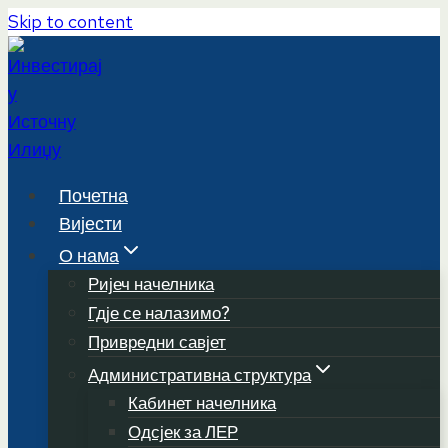
Skip to content
Почетна
Вијести
О нама
Ријеч начелника
Гдје се налазимо?
Привредни савјет
Административна структура
Кабинет начелника
Одсјек за ЛЕР