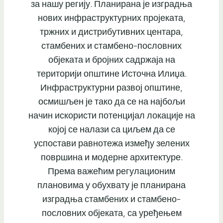
за нашу регију. Планирана је изградња
нових инфраструктурних пројеката,
тржних и дистрибутивних центара,
стамбених и стамбено-пословних
објеката и бројних садржаја на
територији општине Источна Илиџа.
Инфраструктурни развој општине,
осмишљен је тако да се на најбољи
начин искористи потенцијал локације на
којој се налази са циљем да се
успостави равнотежа између зелених
површина и модерне архитектуре.
Према важећим регулационим
плановима у обухвату је планирана
изградња стамбених и стамбено-
пословних објеката, са уређењем