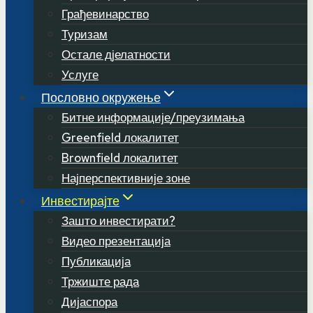
Грађевинарство
Туризам
Остале дјелатности
Услуге
Пословно окружење
Битне информације/преузимања
Greenfield локалитет
Brownfield локалитет
Најперспективније зоне
Инвестирајте
Зашто инвестирати?
Видео презентација
Публикација
Тржиште рада
Дијаспора