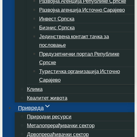
Развојна Агенција Републике Српске
Развојна агенција Источно Сарајево
Инвест Српска
Бизнис Српска
Јединствена контакт тачка за
пословање
Предузетнички портал Републике
Српске
Туристичка организација Источно
Сарајево
Клима
Квалитет живота
Привреда
Природни ресурси
Металопрерађивачки сектор
Дрвопрерађивачки сектор