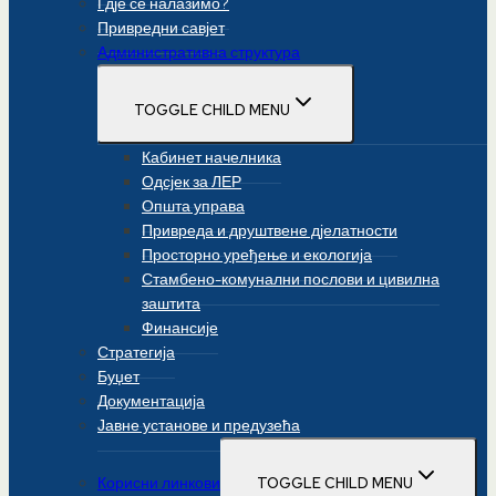
Гдје се налазимо?
Привредни савјет
Административна структура
TOGGLE CHILD MENU
Кабинет начелника
Одсјек за ЛЕР
Општа управа
Привреда и друштвене дјелатности
Просторно уређење и екологија
Стамбено-комунални послови и цивилна
заштита
Финансије
Стратегија
Буџет
Документација
Јавне установе и предузећа
Корисни линкови
TOGGLE CHILD MENU