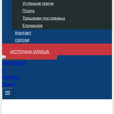
Успјешне приче
Плате
Трошкови пословања
Едукације
Контакт
српски
ИСТОЧНА ИЛИЏА