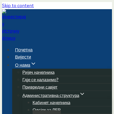
Skip to content
Почетна
Вијести
О нама
Ријеч начелника
Гдје се налазимо?
Привредни савјет
Административна структура
Кабинет начелника
Одсјек за ЛЕР