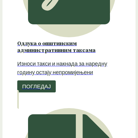
Одлука о општинским
административним таксама
Износи такси и накнада за наредну
годину остају непромијењени
ПОГЛЕДАЈ