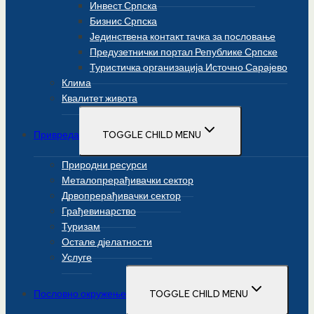
Инвест Српска
Бизнис Српска
Јединствена контакт тачка за пословање
Предузетнички портал Републике Српске
Туристичка организација Источно Сарајево
Клима
Квалитет живота
Привреда
TOGGLE CHILD MENU
Природни ресурси
Металопрерађивачки сектор
Дрвопрерађивачки сектор
Грађевинарство
Туризам
Остале дјелатности
Услуге
Пословно окружење
TOGGLE CHILD MENU