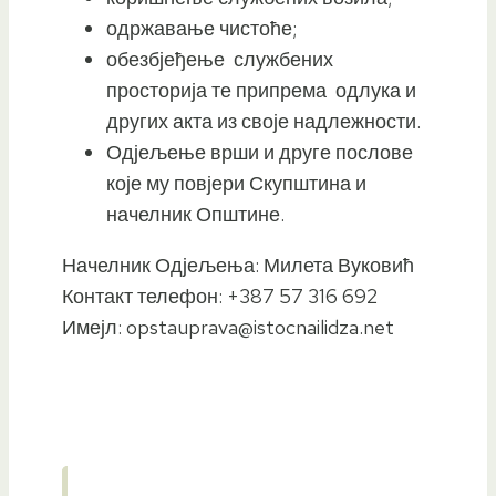
одржавање чистоће;
обезбјеђење службених
просторија те припрема одлука и
других акта из своје надлежности.
Одјељење врши и друге послове
које му повјери Скупштина и
начелник Општине.
Начелник Одјељења: Милета Вуковић
Контакт телефон: +387 57 316 692
Имејл: opstauprava@istocnailidza.net