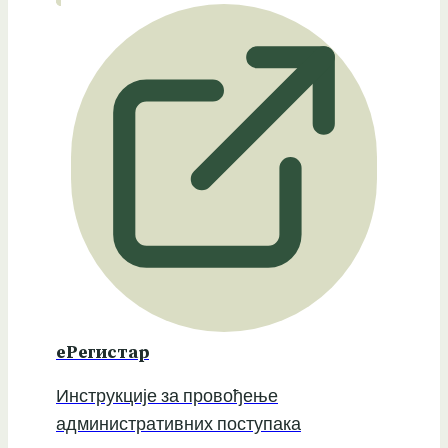
еРегистар
Инструкције за провођење
административних поступака