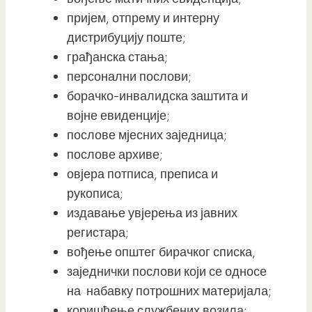
пријем, отпрему и интерну
дистрибуцију поште;
грађанска стања;
персонални послови;
борачко-инвалидска заштита и
војне евиденције;
послове мјесних заједница;
послове архиве;
овјера потписа, преписа и
рукописа;
издавање увјерења из јавних
регистара;
вођење општег бирачког списка,
заједнички послови који се односе
на набавку потрошних материјала;
коришћење службених возила;