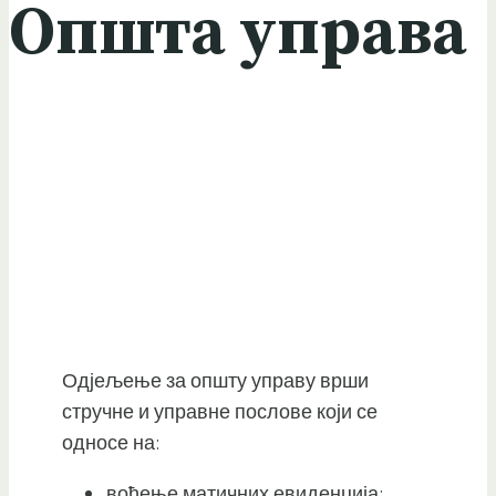
Општа управа
Одјељење за општу управу врши
стручне и управне послове који се
односе на:
вођење матичних евиденција;