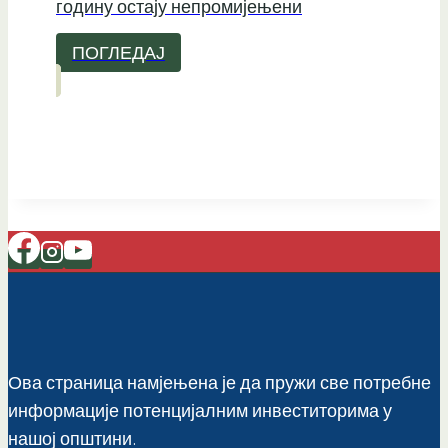
годину остају непромијењени
ПОГЛЕДАЈ
Ова страница намјењена је да пружи све потребне
информације потенцијалним инвеститорима у
нашој општини.