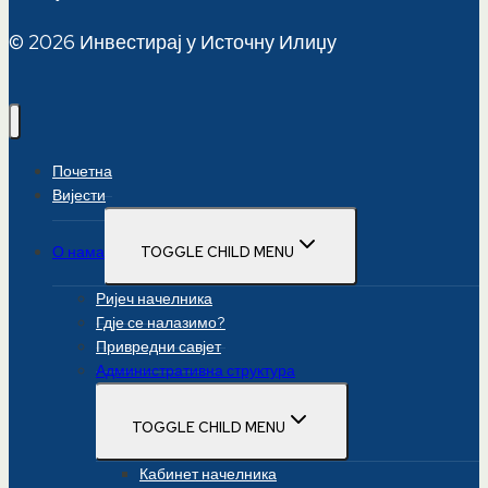
© 2026 Инвестирај у Источну Илиџу
Почетна
Вијести
О нама
TOGGLE CHILD MENU
Ријеч начелника
Гдје се налазимо?
Привредни савјет
Административна структура
TOGGLE CHILD MENU
Кабинет начелника