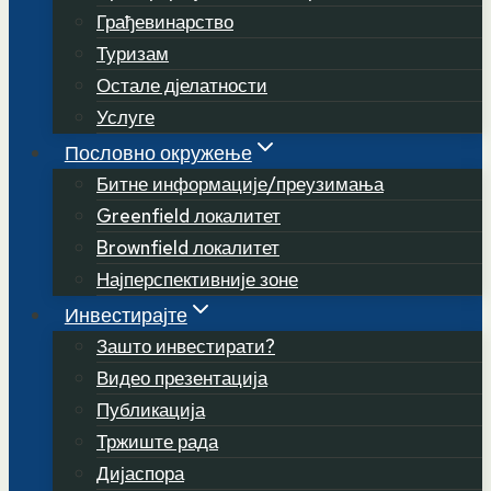
Грађевинарство
Туризам
Остале дјелатности
Услуге
Пословно окружење
Битне информације/преузимања
Greenfield локалитет
Brownfield локалитет
Најперспективније зоне
Инвестирајте
Зашто инвестирати?
Видео презентација
Публикација
Тржиште рада
Дијаспора