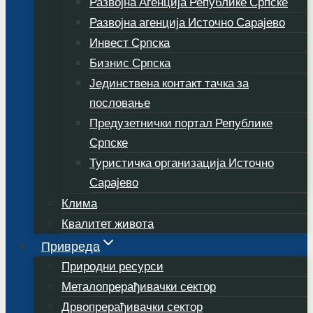
Развојна Агенција Републике Српске
Развојна агенција Источно Сарајево
Инвест Српска
Бизнис Српска
Јединствена контакт тачка за
пословање
Предузетнички портал Републике
Српске
Туристичка организација Источно
Сарајево
Клима
Квалитет живота
Привреда
Природни ресурси
Металопрерађивачки сектор
Дрвопрерађивачки сектор