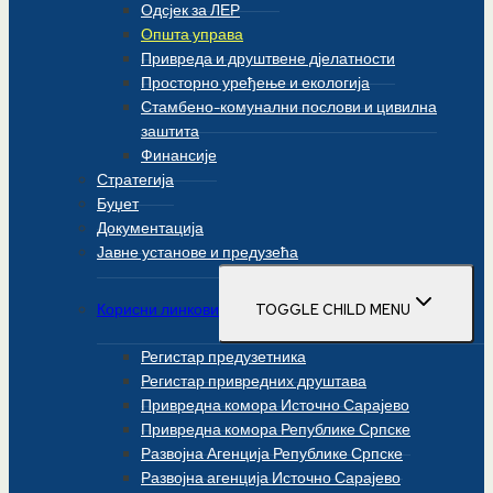
Одсјек за ЛЕР
Општа управа
Привреда и друштвене дјелатности
Просторно уређење и екологија
Стамбено-комунални послови и цивилна
заштита
Финансије
Стратегија
Буџет
Документација
Јавне установе и предузећа
Корисни линкови
TOGGLE CHILD MENU
Регистар предузетника
Регистар привредних друштава
Привредна комора Источно Сарајево
Привредна комора Републике Српске
Развојна Агенција Републике Српске
Развојна агенција Источно Сарајево