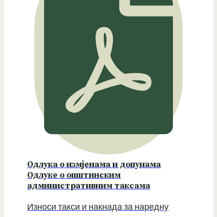
Одлука о измјенама и допунама
Одлуке о општинским
административним таксама
Износи такси и накнада за наредну