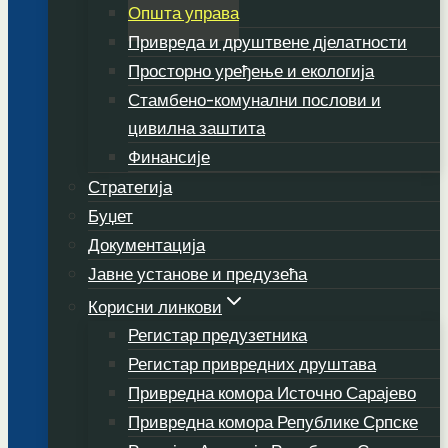
Општа управа
Привреда и друштвене дјелатности
Просторно уређење и екологија
Стамбено-комунални послови и
цивилна заштита
Финансије
Стратегија
Буџет
Документација
Јавне установе и предузећа
Корисни линкови
Регистар предузетника
Регистар привредних друштава
Привредна комора Источно Сарајево
Привредна комора Републике Српске