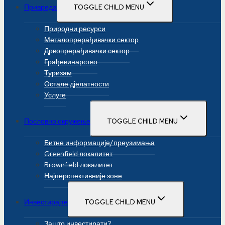
Привреда
TOGGLE CHILD MENU
Природни ресурси
Металопрерађивачки сектор
Дрвопрерађивачки сектор
Грађевинарство
Туризам
Остале дјелатности
Услуге
Пословно окружење
TOGGLE CHILD MENU
Битне информације/преузимања
Greenfield локалитет
Brownfield локалитет
Најперспективније зоне
Инвестирајте
TOGGLE CHILD MENU
Зашто инвестирати?