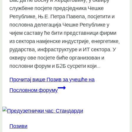
службене посјете предсједника Чешке
Републике, Њ.Е. Петра Павела, посјетити и
пословна делегација Чешке Републике у
чијем саставу ће бити представници фирми
из сектора намјенске индустрије, енергетике,
рударства, инфраструктуре и ИТ сектора. У
оквиру ове посјете биће организован и
пословни форум и Б2Б сусрети који…
Прочитај више
Позив за учешће на
Пословном форуму
Позиви