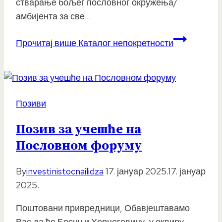
стварање бољег пословног окружења/
амбијента за све…
Прочитај више
Каталог непокретности
Позиви
Позив за учешће на
Пословном форуму
By
investinistocnailidza
17. јануар 2025.
17. јануар
2025.
Поштовани привредници, Обавјештавамо
Вас да ће Босну и Херцеговину, у оквиру