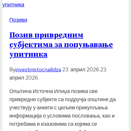
Позиви
Позив привредним
субјектима за попуњавање
упитника
By
investinistocnailidza
23. април 2026.
23.
април 2026.
Општина Источна Илиџа позива све
привредне субјекте са подручја општине да
учествују у анкети с циљем прикупљања
информација о условима пословања, као и
потребама и изазовима са којима се