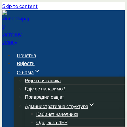
Skip to content
Почетна
Вијести
О нама
Ријеч начелника
Гдје се налазимо?
Привредни савјет
Административна структура
Кабинет начелника
Одсјек за ЛЕР