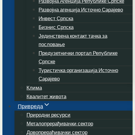
Развојна Агенција Републике Српске
Развојна агенција Источно Сарајево
Инвест Српска
Бизнис Српска
Јединствена контакт тачка за
пословање
Предузетнички портал Републике
Српске
Туристичка организација Источно
Сарајево
Клима
Квалитет живота
Привреда
Природни ресурси
Металопрерађивачки сектор
Дрвопрерађивачки сектор