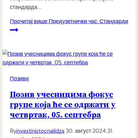
стандарда…
Прочитај више
Предузетнички час: Стандарди
Позиви
Позив учесницима фокус
групе која ће се одржати у
четвртак, 05. септебра
By
investinistocnailidza
30. август 2024.
31.