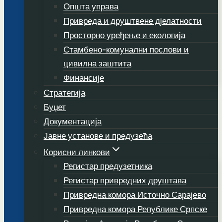
Општа управа
Привреда и друштвене дјелатности
Просторно уређење и екологија
Стамбено-комунални послови и
цивилна заштита
Финансије
Стратегија
Буџет
Документација
Јавне установе и предузећа
Корисни линкови
Регистар предузетника
Регистар привредних друштава
Привредна комора Источно Сарајево
Привредна комора Републике Српске