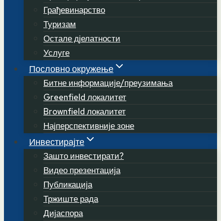
Грађевинарство
Туризам
Остале дјелатности
Услуге
Пословно окружење
Битне информације/преузимања
Greenfield локалитет
Brownfield локалитет
Најперспективније зоне
Инвестирајте
Зашто инвестирати?
Видео презентација
Публикација
Тржиште рада
Дијаспора