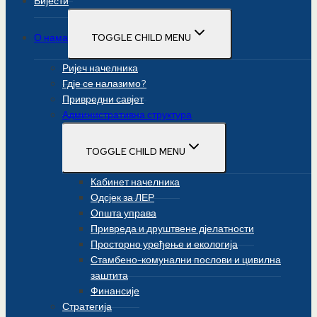
Вијести
О нама
TOGGLE CHILD MENU
Ријеч начелника
Гдје се налазимо?
Привредни савјет
Административна структура
TOGGLE CHILD MENU
Кабинет начелника
Одсјек за ЛЕР
Општа управа
Привреда и друштвене дјелатности
Просторно уређење и екологија
Стамбено-комунални послови и цивилна
заштита
Финансије
Стратегија