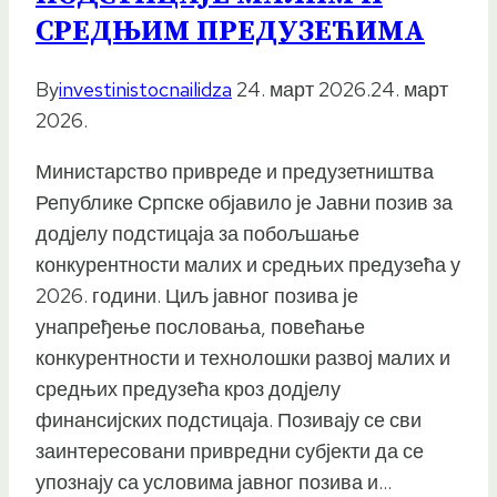
СРЕДЊИМ ПРЕДУЗЕЋИМА
By
investinistocnailidza
24. март 2026.
24. март
2026.
Министарство привреде и предузетништва
Републике Српске објавило је Јавни позив за
дод‌јелу подстицаја за побољшање
конкурентности малих и средњих предузећа у
2026. години. Циљ јавног позива је
унапређење пословања, повећање
конкурентности и технолошки развој малих и
средњих предузећа кроз дод‌јелу
финансијских подстицаја. Позивају се сви
заинтересовани привредни субјекти да се
упознају са условима јавног позива и…