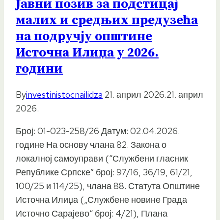
Јавни позив за подстицај
малих и средњих предузећа
на подручју општине
Источна Илиџа у 2026.
години
By
investinistocnailidza
21. април 2026.
21. април
2026.
Број: 01-023-258/26 Датум: 02.04.2026.
године На основу члана 82. Закона о
локалној самоуправи (“Службени гласник
Републике Српске” број: 97/16, 36/19, 61/21,
100/25 и 114/25), члана 88. Статута Општине
Источна Илиџа („Службене новине Града
Источно Сарајево“ број: 4/21), Плана