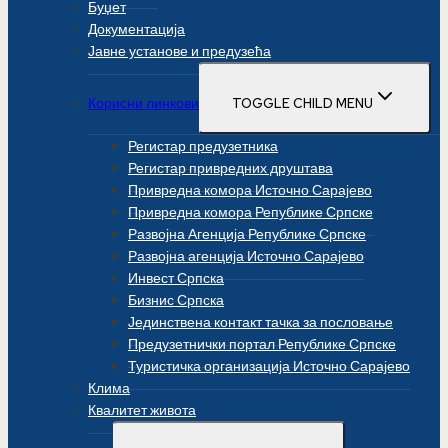
Буџет
Документација
Јавне установе и предузећа
Корисни линкови
TOGGLE CHILD MENU
Регистар предузетника
Регистар привредних друштава
Привредна комора Источно Сарајево
Привредна комора Републике Српске
Развојна Агенција Републике Српске
Развојна агенција Источно Сарајево
Инвест Српска
Бизнис Српска
Јединствена контакт тачка за пословање
Предузетнички портал Републике Српске
Туристичка организација Источно Сарајево
Клима
Квалитет живота