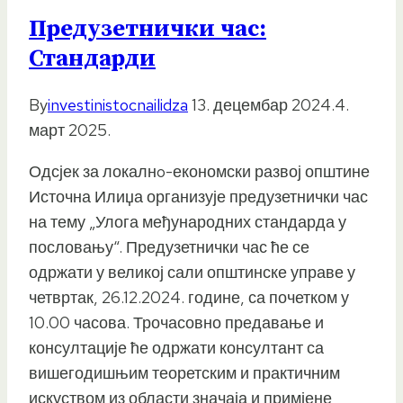
Предузетнички час:
Стандарди
By
investinistocnailidza
13. децембар 2024.
4.
март 2025.
Одсјек за локалнo-економски развој општине
Источна Илиџа организује предузетнички час
на тему „Улога међународних стандарда у
пословању“. Предузетнички час ће се
одржати у великој сали општинске управе у
четвртак, 26.12.2024. године, са почетком у
10.00 часова. Трочасовно предавање и
консултације ће одржати консултант са
вишегодишњим теоретским и практичним
искуством из области значаја и примјене