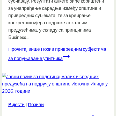
суочавају. Резултати анкете биће кориштени
за унапређење сарадње између општине и
привредних субјеката, те за креирање
конкретних мјера подршке локалним
предузећима, у складу са принципима
Business…
Прочитај више
Позив привредним субјектима
за попуњавање упитника
Вијести
|
Позиви