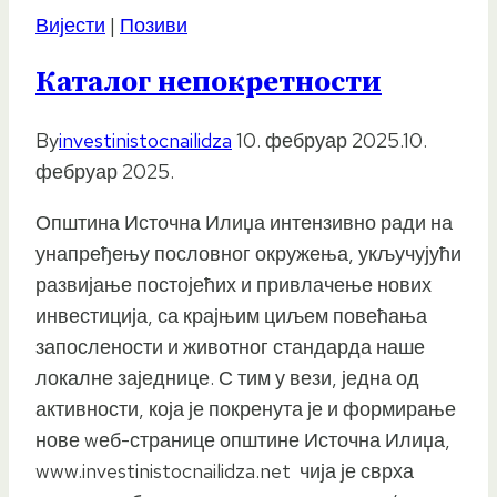
Вијести
|
Позиви
Каталог непокретности
By
investinistocnailidza
10. фебруар 2025.
10.
фебруар 2025.
Општина Источна Илиџа интензивно ради на
унапређењу пословног окружења, укључујући
развијање постојећих и привлачење нових
инвестиција, са крајњим циљем повећања
запослености и животног стандарда наше
локалне заједнице. С тим у вези, једна од
активности, која је покренута је и формирање
нове wеб-странице општине Источна Илиџа,
www.investinistocnailidza.net чија је сврха