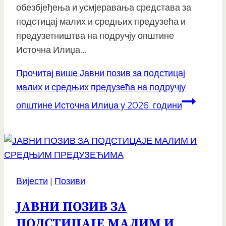
обезбјеђења и усмјеравања средстава за
подстицај малих и средњих предузећа и
предузетништва на подручју општине
Источна Илиџа…
Прочитај више
Јавни позив за подстицај
малих и средњих предузећа на подручју
општине Источна Илиџа у 2026. години
Вијести
|
Позиви
ЈАВНИ ПОЗИВ ЗА
ПОДСТИЦАЈЕ МАЛИМ И