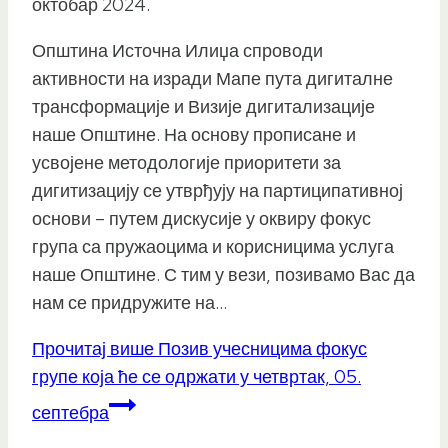
октобар 2024.
Општина Источна Илиџа спроводи
активности на изради Мапе пута дигиталне
трансформације и Визије дигитализације
наше Општине. На основу прописане и
усвојене методологије приоритети за
дигитизацију се утврђују на партиципативној
основи – путем дискусије у оквиру фокус
група са пружаоцима и корисницима услуга
наше Општине. С тим у вези, позивамо Вас да
нам се придружите на…
Прочитај више
Позив учесницима фокус
групе која ће се одржати у четвртак, 05.
септебра